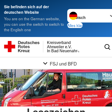
Sie befinden sich auf der
Sprache wechseln zu
deutschen Website
You are on the German website,
you can use the switch to switch to
Alles klar
the English one
Kreisverband
Ahrweiler e.V.
In Bad Neuenahr-Ahrweiler
FSJ und BFD
Lesezeichen