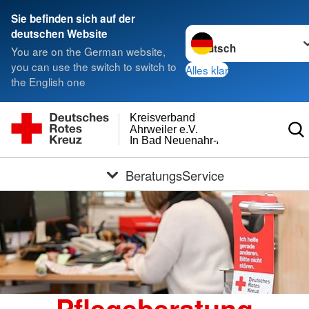
Sie befinden sich auf der
Sprache wechseln zu
deutschen Website
You are on the German website,
you can use the switch to switch to
Alles klar
the English one
Kreisverband
Ahrweiler e.V.
In Bad Neuenahr-Ahrweiler
BeratungsService
Pflegeberatung