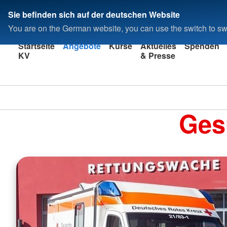
Sie befinden sich auf der deutschen Website
You are on the German website, you can use the switch to swi
Startseite
Angebote
Kurse
Aktuelles
Spenden
KV
& Presse
Kreisverband
Ahrweiler e.V.
In Bad Neuenahr-Ahrwe
Ges