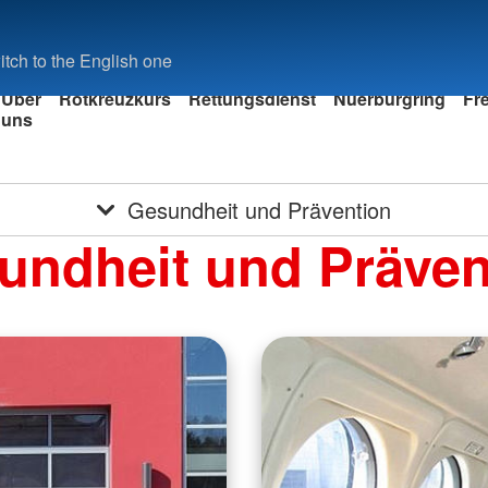
tch to the English one
Über
Rotkreuzkurs
Rettungsdienst
Nuerburgring
Fre
uns
iler
Gesundheit und Prävention
undheit und Präven