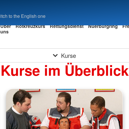
tch to the English one
Über
Rotkreuzkurs
Rettungsdienst
Nuerburgring
Fre
uns
iler
Kurse
Kurse im Überblick