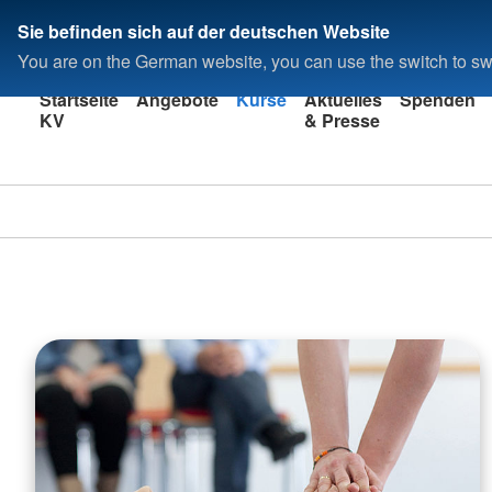
Sie befinden sich auf der deutschen Website
You are on the German website, you can use the switch to swi
Startseite
Angebote
Kurse
Aktuelles
Spenden
KV
& Presse
Kreisverband
Ahrweiler e.V.
In Bad Neuenahr-Ahrwe