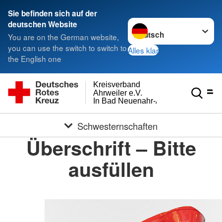
Sie befinden sich auf der
Sprache wechseln zu
deutschen Website
You are on the German website,
you can use the switch to switch to
Alles klar
the English one
Kreisverband
Ahrweiler e.V.
In Bad Neuenahr-Ahrweiler
Schwesternschaften
Überschrift – Bitte
ausfüllen