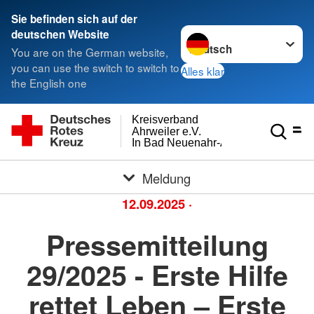
Sie befinden sich auf der
Sprache wechseln zu
deutschen Website
You are on the German website,
you can use the switch to switch to
Alles klar
the English one
Kreisverband
Ahrweiler e.V.
In Bad Neuenahr-Ahrweiler
Meldung
12.09.2025
·
Pressemitteilung
29/2025 - Erste Hilfe
rettet Leben – Erste