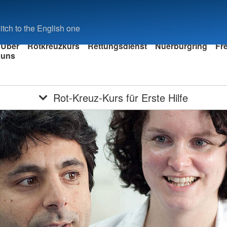
tch to the English one
Über
Rotkreuzkurs
Rettungsdienst
Nuerburgring
Fre
uns
iler
Rot-Kreuz-Kurs für Erste Hilfe