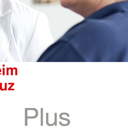
eim
uz