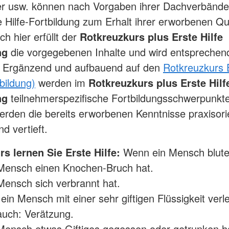
er usw. können nach Vorgaben ihrer Dachverbände
e Hilfe-Fortbildung zum Erhalt ihrer erworbenen Qua
h hier erfüllt der
Rotkreuzkurs plus Erste Hilfe
ng
die vorgegebenen Inhalte und wird entsprechen
. Ergänzend und aufbauend auf den
Rotkreuzkurs E
bildung)
werden im
Rotkreuzkurs plus Erste Hilf
ng
teilnehmerspezifische Fortbildungsschwerpunkte
rden die bereits erworbenen Kenntnisse praxisorie
nd vertieft.
s lernen Sie Erste Hilfe:
Wenn ein Mensch blute
Mensch einen Knochen-Bruch hat.
ensch sich verbrannt hat.
in Mensch mit einer sehr giftigen Flüssigkeit verle
uch: Verätzung.
ensch etwas Giftiges gegessen oder getrunken ha