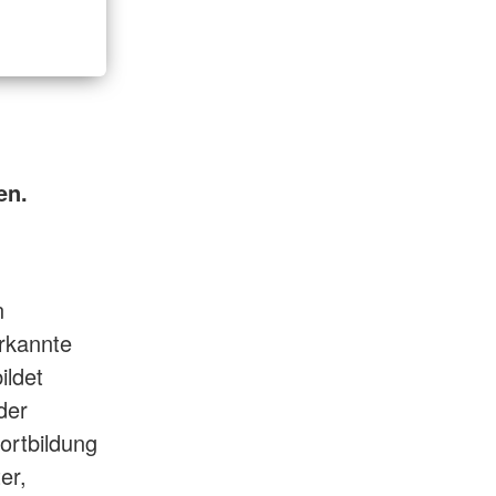
en.
n
rkannte
ildet
der
ortbildung
er,