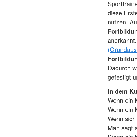
Sporttrain
diese Erst
nutzen. Auc
Fortbildu
anerkannt
(Grundaus
Fortbildu
Dadurch we
gefestigt u
In dem Kur
Wenn ein 
Wenn ein M
Wenn sich e
Man sagt a
Wenn ein M