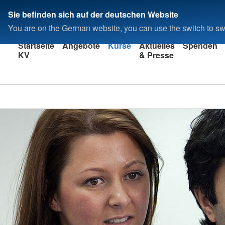
Sie befinden sich auf der deutschen Website
You are on the German website, you can use the switch to swi
Startseite
Angebote
Kurse
Aktuelles
Spenden
KV
& Presse
Kreisverband
Ahrweiler e.V.
In Bad Neuenahr-Ahrwe