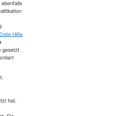
 ebenfalls
lifikation
d
rste Hilfe
e
 gesetzt.
ntiert
t.
tzt hat.
t. Sie