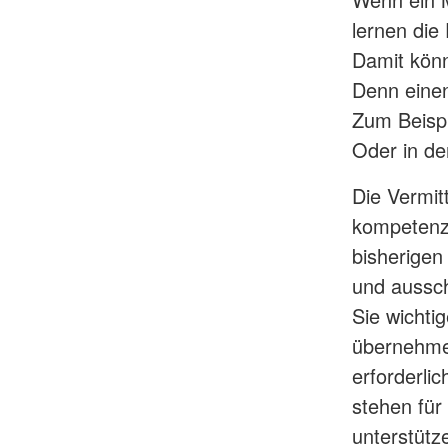
lernen die
Damit könn
Denn einen
Zum Beispi
Oder in der
Die Vermit
kompetenzo
bisherigen
und aussch
Sie wichti
übernehmen
erforderl
stehen für
unterstütz