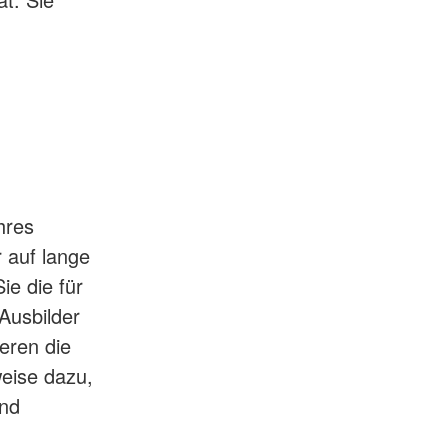
hres
r auf lange
ie die für
Ausbilder
eren die
eise dazu,
und