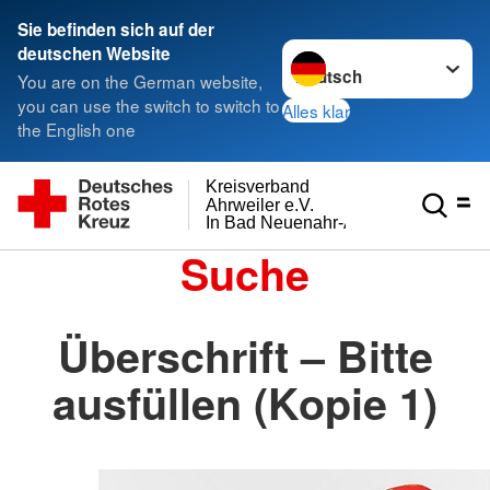
Sie befinden sich auf der
Sprache wechseln zu
deutschen Website
You are on the German website,
you can use the switch to switch to
Alles klar
the English one
Kreisverband
Ahrweiler e.V.
In Bad Neuenahr-Ahrweiler
Suche
Überschrift – Bitte
ausfüllen (Kopie 1)