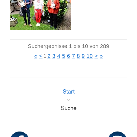
Suchergebnisse 1 bis 10 von 289
«
<
1
2
3
4
5
6
7
8
9
10
>
»
Start
Suche