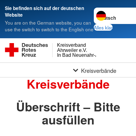
Sie befinden sich auf der deutschen
Sprache wechseln 
Website
You are on the German website, you can
Alles klar
use the switch to switch to the English one
Kreisverband
Ahrweiler e.V.
In Bad Neuenahr-Ahrweiler
Kreisverbände
Kreisverbände
Überschrift – Bitte
ausfüllen