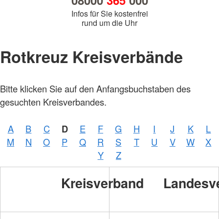
08000
365
000
Infos für Sie kostenfrei
rund um die Uhr
Rotkreuz Kreisverbände
Bitte klicken Sie auf den Anfangsbuchstaben des
gesuchten Kreisverbandes.
A
B
C
D
E
F
G
H
I
J
K
L
M
N
O
P
Q
R
S
T
U
V
W
X
Y
Z
Kreisverband
Landesv