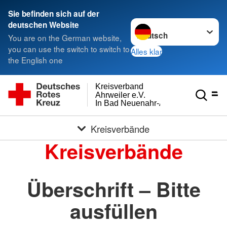
Sie befinden sich auf der
Sprache wechseln zu
deutschen Website
You are on the German website,
you can use the switch to switch to
Alles klar
the English one
Kreisverband
Ahrweiler e.V.
In Bad Neuenahr-Ahrweiler
Kreisverbände
Kreisverbände
Überschrift – Bitte
ausfüllen