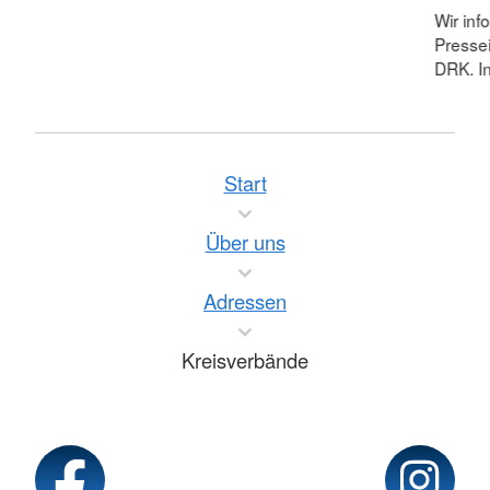
Wir inf
Pressei
DRK. In
Start
Über uns
Adressen
Kreisverbände