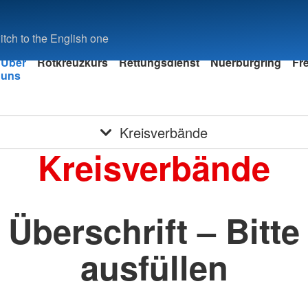
tch to the English one
Über
Rotkreuzkurs
Rettungsdienst
Nuerburgring
Fre
uns
iler
Kreisverbände
Kreisverbände
Überschrift – Bitte
ausfüllen