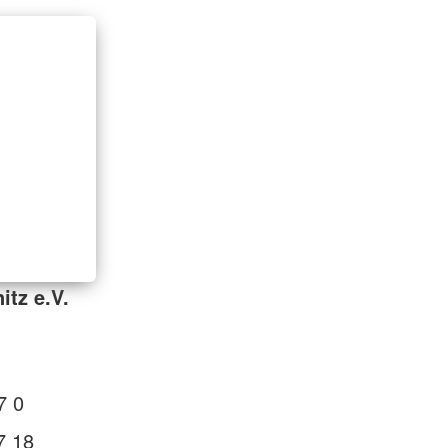
itz e.V.
7 0
7 18