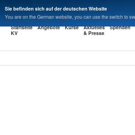
Sie befinden sich auf der deutschen Website
You are on the German website, you can use the switch to swi
Startseite
Angebote
Kurse
Aktuelles
Spenden
KV
& Presse
Kreisverband
Ahrweiler e.V.
In Bad Neuenahr-Ahrwe