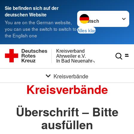
Sie befinden sich auf der
Sprache wechseln zu
deutschen Website
You are on the German website,
you can use the switch to switch to
Alles klar
the English one
Kreisverband
Ahrweiler e.V.
In Bad Neuenahr-Ahrweiler
Kreisverbände
Kreisverbände
Überschrift – Bitte
ausfüllen