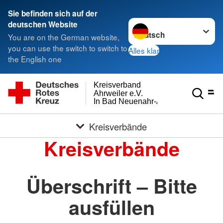
Sie befinden sich auf der
Sprache wechseln zu
deutschen Website
You are on the German website,
you can use the switch to switch to
Alles klar
the English one
Kreisverband
Ahrweiler e.V.
In Bad Neuenahr-Ahrweiler
Kreisverbände
Kreisverbände
Überschrift – Bitte
ausfüllen