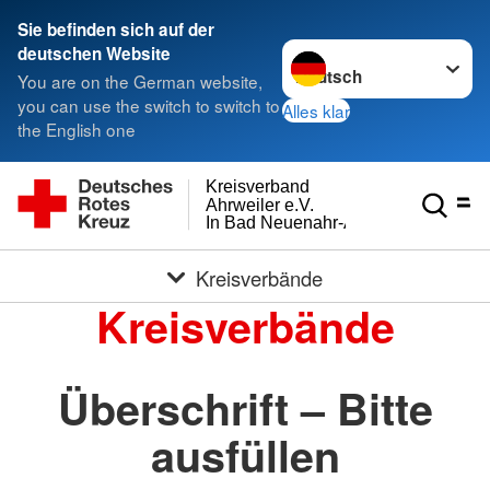
Sie befinden sich auf der
Sprache wechseln zu
deutschen Website
You are on the German website,
you can use the switch to switch to
Alles klar
the English one
Kreisverband
Ahrweiler e.V.
In Bad Neuenahr-Ahrweiler
Kreisverbände
Kreisverbände
Überschrift – Bitte
ausfüllen