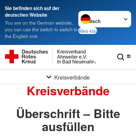
Sie befinden sich auf der
Sprache wechseln zu
deutschen Website
You are on the German website,
you can use the switch to switch to
Alles klar
the English one
Kreisverband
Ahrweiler e.V.
In Bad Neuenahr-Ahrweiler
Kreisverbände
Kreisverbände
Überschrift – Bitte
ausfüllen