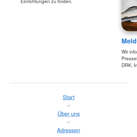
Einrichtungen zu finden.
Meld
Wir inf
Pressei
DRK. In
Start
Über uns
Adressen