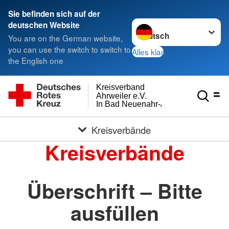
Sie befinden sich auf der
Sprache wechseln zu
deutschen Website
You are on the German website,
you can use the switch to switch to
Alles klar
the English one
Kreisverband
Ahrweiler e.V.
In Bad Neuenahr-Ahrweiler
Kreisverbände
Kreisverbände
Überschrift – Bitte
ausfüllen