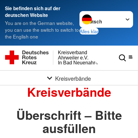
Sie befinden sich auf der
Sprache wechseln zu
deutschen Website
You are on the German website,
you can use the switch to switch to
Alles klar
the English one
Kreisverband
Ahrweiler e.V.
In Bad Neuenahr-Ahrweiler
Kreisverbände
Kreisverbände
Überschrift – Bitte
ausfüllen