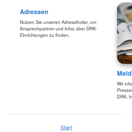
Adressen
Nutzen Sie unseren Adressfinder, um
Ansprechpartner und Infos über DRK-
Einrichtungen zu finden.
Meld
Wir inf
Pressei
DRK. In
Start