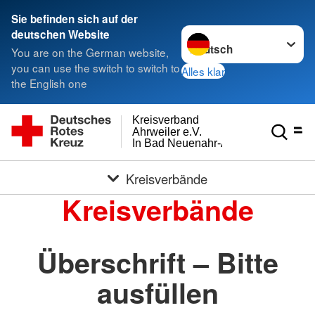
Sie befinden sich auf der
Sprache wechseln zu
deutschen Website
You are on the German website,
you can use the switch to switch to
Alles klar
the English one
Kreisverband
Ahrweiler e.V.
In Bad Neuenahr-Ahrweiler
Kreisverbände
Kreisverbände
Überschrift – Bitte
ausfüllen