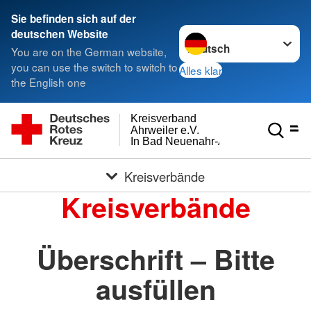
Sie befinden sich auf der
Sprache wechseln zu
deutschen Website
You are on the German website,
you can use the switch to switch to
Alles klar
the English one
Kreisverband
Ahrweiler e.V.
In Bad Neuenahr-Ahrweiler
Kreisverbände
Kreisverbände
Überschrift – Bitte
ausfüllen