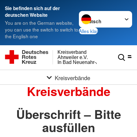
Sie befinden sich auf der
Sprache wechseln zu
deutschen Website
You are on the German website,
you can use the switch to switch to
Alles klar
the English one
Kreisverband
Ahrweiler e.V.
In Bad Neuenahr-Ahrweiler
Kreisverbände
Kreisverbände
Überschrift – Bitte
ausfüllen