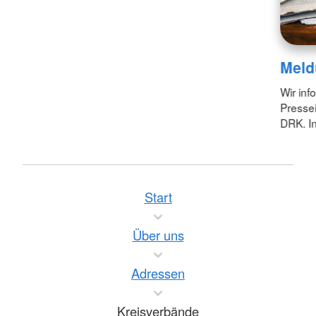
Meld
Wir inf
Pressei
DRK. In
Start
Über uns
Adressen
Kreisverbände