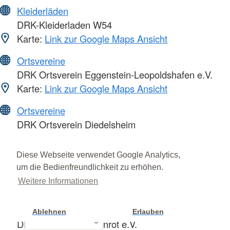
Kleiderläden
DRK-Kleiderladen W54
Karte:
Link zur Google Maps Ansicht
Ortsvereine
DRK Ortsverein Eggenstein-Leopoldshafen e.V.
Karte:
Link zur Google Maps Ansicht
Ortsvereine
DRK Ortsverein Diedelsheim
Karte:
Link zur Google Maps Ansicht
Diese Webseite verwendet Google Analytics,
Ortsvereine
um die Bedienfreundlichkeit zu erhöhen.
DRK Ortsverein Busenbach
Weitere Informationen
Karte:
Link zur Google Maps Ansicht
Ortsvereine
Ablehnen
Erlauben
Cookie Einstellung
DRK Ortsverein Etzenrot e.V.