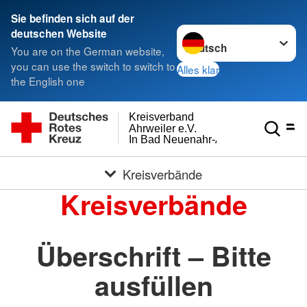
Sie befinden sich auf der
Sprache wechseln zu
deutschen Website
You are on the German website,
you can use the switch to switch to
Alles klar
the English one
Kreisverband
Ahrweiler e.V.
In Bad Neuenahr-Ahrweiler
Kreisverbände
Kreisverbände
Überschrift – Bitte
ausfüllen